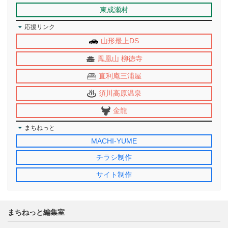
東成瀬村
応援リンク
山形最上DS
鳳凰山 柳徳寺
直利庵三浦屋
須川高原温泉
金龍
まちねっと
MACHI-YUME
チラシ制作
サイト制作
まちねっと編集室