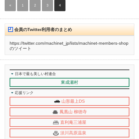
«
1
2
3
4
会員のTwitter利用者のまとめ
https://twitter.com/machinet_jp/lists/machinet-members-shop
のツイート
日本で最も美しい村連合
東成瀬村
応援リンク
山形最上DS
鳳凰山 柳徳寺
直利庵三浦屋
須川高原温泉