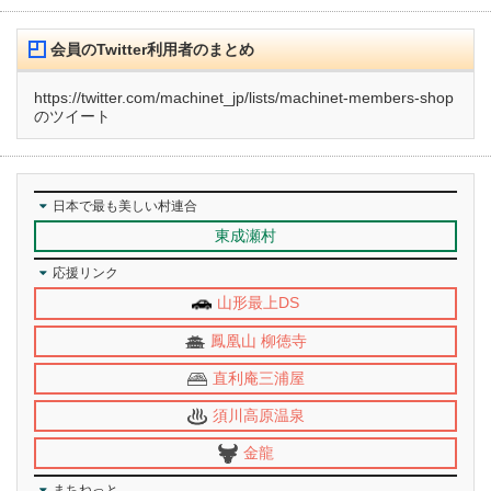
会員のTwitter利用者のまとめ
https://twitter.com/machinet_jp/lists/machinet-members-shop
のツイート
日本で最も美しい村連合
東成瀬村
応援リンク
山形最上DS
鳳凰山 柳徳寺
直利庵三浦屋
須川高原温泉
金龍
まちねっと