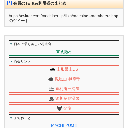
会員のTwitter利用者のまとめ
https://twitter.com/machinet_jp/lists/machinet-members-shop
のツイート
日本で最も美しい村連合
東成瀬村
応援リンク
山形最上DS
鳳凰山 柳徳寺
直利庵三浦屋
須川高原温泉
金龍
まちねっと
MACHI-YUME