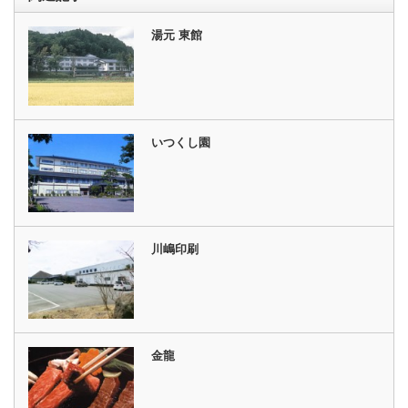
湯元 東館
いつくし園
川嶋印刷
金龍