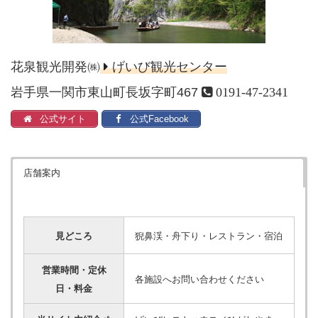
花泉観光開発㈱
げいび観光センター
岩手県一関市東山町長坂字町467
0191-47-2341
公式サイト
公式Facebook
店舗案内
見どころ
猊鼻渓・舟下り・レストラン・宿泊
営業時間・定休
各施設へお問い合わせください
日・料金