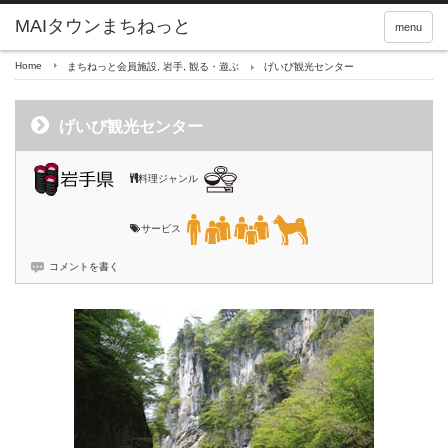
menu
Home
まちねっと会員施設
,
岩手
,
観る・遊ぶ
げいび観光センター
げいび観光センター
料理ジャンル
サービス
コメントを書く