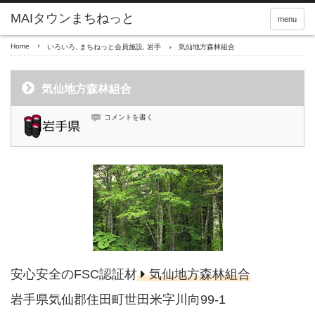
menu
Home
いろいろ
,
まちねっと会員施設
,
岩手
気仙地方森林組合
気仙地方森林組合
コメントを書く
安心安全のFSC認証材
気仙地方森林組合
岩手県気仙郡住田町世田米字川向99-1