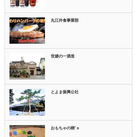
丸江外食事業部
世嬉の一酒造
とよま振興公社
おもちゃの樹’ｓ