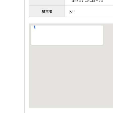
【定休日】1月1日～3日
駐車場
あり