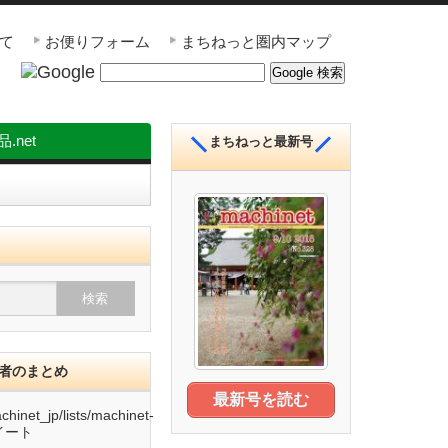
いて
お便りフォーム
まちねっと圏内マップ
.net
まちねっと最新号
利用者のまとめ
最新号を読む
achinet_jp/lists/machinet-
ツイート