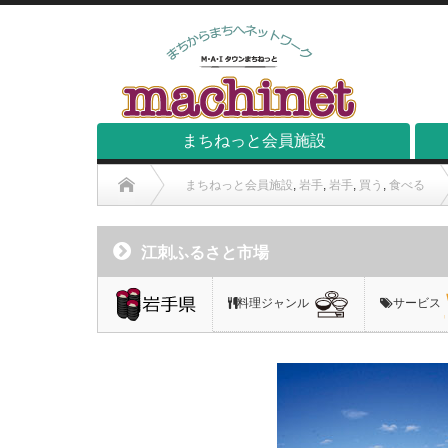
まちねっと会員施設
まちねっと会員施設
,
岩手
,
岩手
,
買う
,
食べる
江刺ふるさと市場
料理ジャンル
サービス