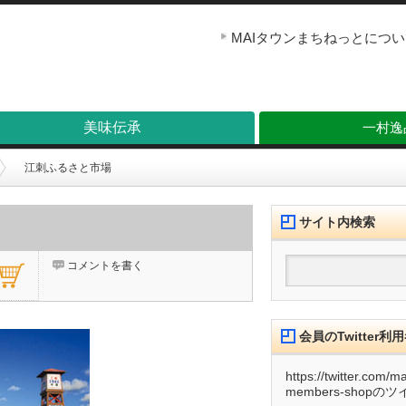
MAIタウンまちねっとにつ
美味伝承
一村逸品
江刺ふるさと市場
サイト内検索
コメントを書く
会員のTwitter
https://twitter.com/m
members-shopの