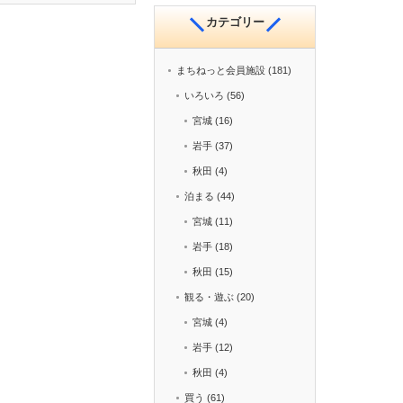
カテゴリー
まちねっと会員施設
(181)
いろいろ
(56)
宮城
(16)
岩手
(37)
秋田
(4)
泊まる
(44)
宮城
(11)
岩手
(18)
秋田
(15)
観る・遊ぶ
(20)
宮城
(4)
岩手
(12)
秋田
(4)
買う
(61)