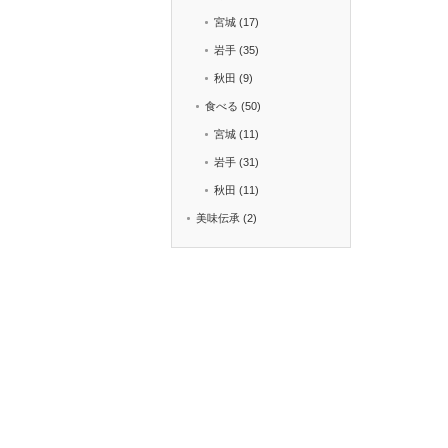
宮城
(17)
岩手
(35)
秋田
(9)
食べる
(50)
宮城
(11)
岩手
(31)
秋田
(11)
美味伝承
(2)