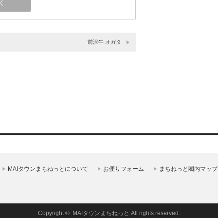
前沢牛 オガタ
MAIタウンまちねっとについて
お便りフォーム
まちねっと圏内マップ
Copyright ©
MAIタウンまちねっと
All rights reserved.